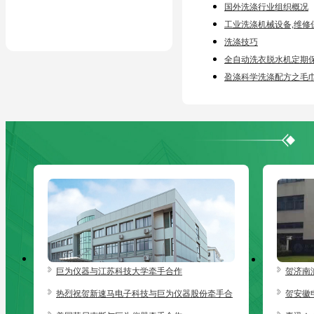
国外洗涤行业组织概况
工业洗涤机械设备,维修
洗涤技巧
全自动洗衣脱水机定期
盈涤科学洗涤配方之毛
巨为仪器与江苏科技大学牵手合作
贺济南
器
热烈祝贺新速马电子科技与巨为仪器股份牵手合
贺安徽
作