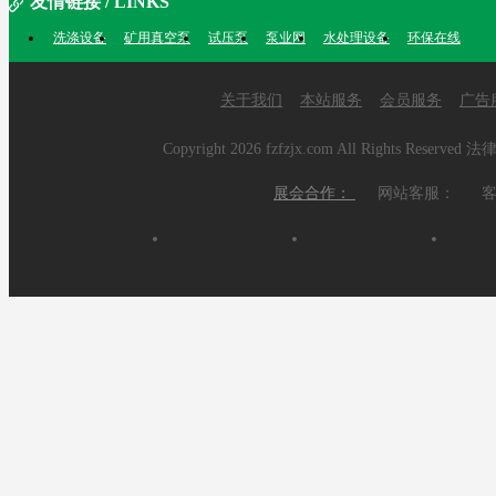
友情链接 / LINKS
洗涤设备
矿用真空泵
试压泵
泵业网
水处理设备
环保在线
关于我们
本站服务
会员服务
广告
Copyright
2026 fzfzjx.com All Rights 
展会合作：
网站客服：
客服热